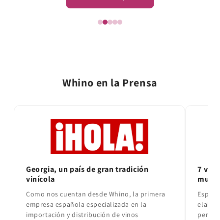
Whino en la Prensa
Georgia, un país de gran tradición
7 vino
vinícola
mund
Como nos cuentan desde Whino, la primera
Espect
empresa española especializada en la
elabor
importación y distribución de vinos
perfum