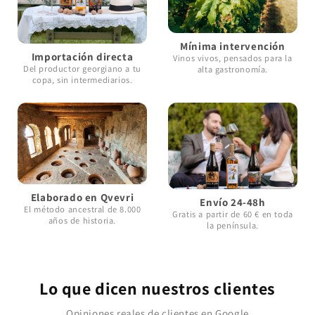
Mínima intervención
Importación directa
Vinos vivos, pensados para la
Del productor georgiano a tu
alta gastronomía.
copa, sin intermediarios.
Elaborado en Qvevri
Envío 24-48h
El método ancestral de 8.000
Gratis a partir de 60 € en toda
años de historia.
la península.
Lo que dicen nuestros clientes
Opiniones reales de clientes en Google