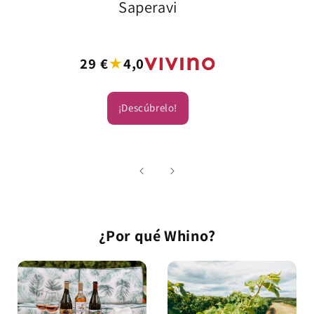
Saperavi
★
Precio
29 €
4,0
habitual
¡Descúbrelo!
¿Por qué Whino?