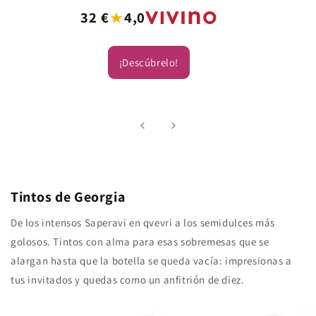
★
Precio
32 €
4,0
habitual
¡Descúbrelo!
Tintos de Georgia
De los intensos Saperavi en qvevri a los semidulces más
golosos. Tintos con alma para esas sobremesas que se
alargan hasta que la botella se queda vacía: impresionas a
tus invitados y quedas como un anfitrión de diez.